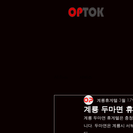
All Posts
서비스
계룡휴게텔
3월 1
계룡 두마면 
계룡 두마면 휴게텔은 충청
니다. 두마면은 계룡시 서