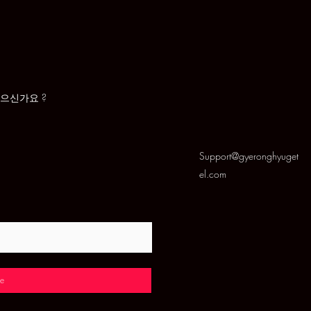
있으신가요 ?
Support@gyeronghyuget
el.com
e